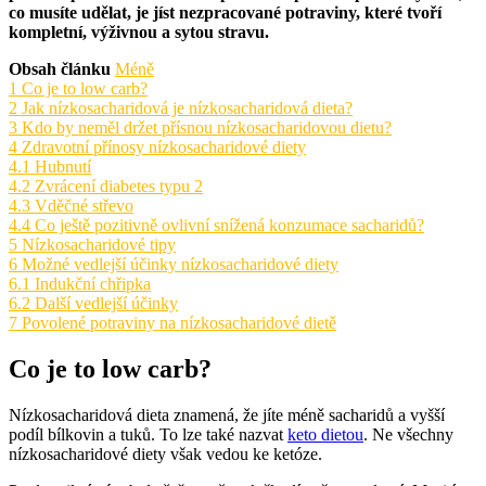
co musíte udělat, je jíst nezpracované potraviny, které tvoří
kompletní, výživnou a sytou stravu.
Obsah článku
Méně
1
Co je to low carb?
2
Jak nízkosacharidová je nízkosacharidová dieta?
3
Kdo by neměl držet přísnou nízkosacharidovou dietu?
4
Zdravotní přínosy nízkosacharidové diety
4.1
Hubnutí
4.2
Zvrácení diabetes typu 2
4.3
Vděčné střevo
4.4
Co ještě pozitivně ovlivní snížená konzumace sacharidů?
5
Nízkosacharidové tipy
6
Možné vedlejší účinky nízkosacharidové diety
6.1
Indukční chřipka
6.2
Další vedlejší účinky
7
Povolené potraviny na nízkosacharidové dietě
Co je to low carb?
Nízkosacharidová dieta znamená, že jíte méně sacharidů a vyšší
podíl bílkovin a tuků. To lze také nazvat
keto dietou
. Ne všechny
nízkosacharidové diety však vedou ke ketóze.