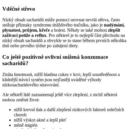
Vděčné střevo
Nízký obsah sacharidů může pomoci urovnat nevrlá střeva, často
snižuje příznaky syndromu dráždivého tračníku, jako je
nadýmání,
plynatost, průjem, křeče
a bolest. Někdy se také mohou
zlepšit
zažívací potíže a reflux
. Pro některé je to nejlepší část přechodu na
nízký obsah sacharidů a obvykle se to stane během prvních několika
dnů nebo prvního týdne po zahájení diety.
Co ještě pozitivně ovlivní snížená konzumace
sacharidů?
Ztráta hmotnosti, nižší hladina cukru v krvi, lepší soustředěnost a
klidnější trávicí systém jsou nejčastěji uváděné výhody
nízkosacharidového stravování.
Ale někteří lidé zaznamenají ještě více zlepšení, z nichž některá
mohou změnit život:
nižší krevní tlak a další zlepšení rizikových faktorů srdečních
chorob
nižší výskyt akné a lepší pleť
méně migrén