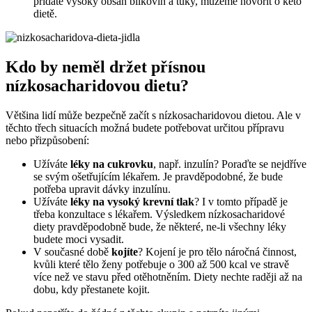
přidáte vysoký obsah bílkovin a tuky, můžeme hovořit o keto
dietě.
Kdo by neměl držet přísnou
nízkosacharidovou dietu?
Většina lidí může bezpečně začít s nízkosacharidovou dietou. Ale v
těchto třech situacích možná budete potřebovat určitou přípravu
nebo přizpůsobení:
Užíváte
léky na cukrovku
, např. inzulín? Poraďte se nejdříve
se svým ošetřujícím lékařem. Je pravděpodobné, že bude
potřeba upravit dávky inzulínu.
Užíváte
léky na vysoký krevní tlak
? I v tomto případě je
třeba konzultace s lékařem. Výsledkem nízkosacharidové
diety pravděpodobně bude, že některé, ne-li všechny léky
budete moci vysadit.
V současné době
kojíte
? Kojení je pro tělo náročná činnost,
kvůli které tělo ženy potřebuje o 300 až 500 kcal ve stravě
více než ve stavu před otěhotněním. Diety nechte raději až na
dobu, kdy přestanete kojit.