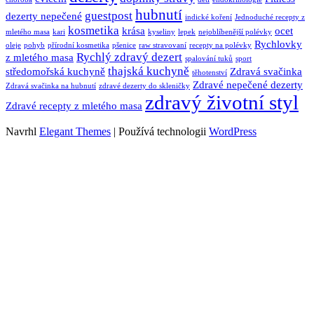
hubnutí
guestpost
dezerty nepečené
indické koření
Jednoduché recepty z
kosmetika
krása
ocet
mletého masa
kari
kyseliny
lepek
nejoblíbenější polévky
Rychlovky
oleje
pohyb
přírodní kosmetika
pšenice
raw stravovaní
recepty na polévky
Rychlý zdravý dezert
z mletého masa
spalování tuků
sport
thajská kuchyně
středomořská kuchyně
Zdravá svačinka
těhotenství
Zdravé nepečené dezerty
Zdravá svačinka na hubnutí
zdravé dezerty do skleničky
zdravý životní styl
Zdravé recepty z mletého masa
Navrhl
Elegant Themes
| Používá technologii
WordPress