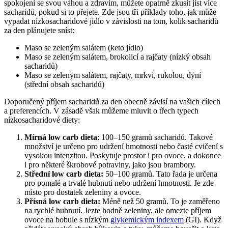
spokojeni se svou váhou a zdravím, můžete opatrně zkusit jíst více
sacharidů, pokud si to přejete. Zde jsou tři příklady toho, jak může
vypadat nízkosacharidové jídlo v závislosti na tom, kolik sacharidů
za den plánujete sníst:
Maso se zeleným salátem (keto jídlo)
Maso se zeleným salátem, brokolicí a rajčaty (nízký obsah
sacharidů)
Maso se zeleným salátem, rajčaty, mrkví, rukolou, dýní
(střední obsah sacharidů)
Doporučený příjem sacharidů za den obecně závisí na vašich cílech
a preferencích. V zásadě však můžeme mluvit o třech typech
nízkosacharidové diety:
Mírná low carb dieta
: 100–150 gramů sacharidů. Takové
množství je určeno pro udržení hmotnosti nebo časté cvičení s
vysokou intenzitou. Poskytuje prostor i pro ovoce, a dokonce
i pro některé škrobové potraviny, jako jsou brambory.
Střední low carb dieta:
50–100 gramů. Tato řada je určena
pro pomalé a trvalé hubnutí nebo udržení hmotnosti. Je zde
místo pro dostatek zeleniny a ovoce.
Přísná low carb dieta:
Méně než 50 gramů. To je zaměřeno
na rychlé hubnutí. Jezte hodně zeleniny, ale omezte příjem
ovoce na bobule s nízkým
glykemickým indexem
(GI). Když