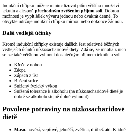
Indukční chřipku můžete minimalizovat pitím většího množství
tekutin a alespoň
přechodným zvýšením příjmu soli
. Dobrou
možností je vypít šálek vývaru jednou nebo dvakrát denně. To
obvykle udržuje indukční chřipku mírnou nebo dokonce žádnou.
Další vedlejší účinky
Kromě indukční chřipky existuje dalších šest relativně běžných
vedlejších účinků nízkosacharidové diety. Zdá se, že mnoha z nich
se lze také většinou vyhnout dostatečným příjmem tekutin a soli.
Křeče v nohou
Zácpa
Zápach z úst
Bušení srdce
Snížený fyzický výkon
Snížená tolerance k alkoholu (na nízkosacharidové dietě je
dobré se alkoholu stejně úplně vyhnout)
Povolené potraviny na nízkosacharidové
dietě
Maso
: hovězí, vepřové, jehněčí, zvěřina, drůbež atd. Klidně