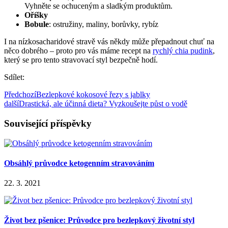
Vyhněte se ochuceným a sladkým produktům.
Oříšky
Bobule
: ostružiny, maliny, borůvky, rybíz
I na nízkosacharidové stravě vás někdy může přepadnout chuť na
něco dobrého – proto pro vás máme recept na
rychlý chia pudink
,
který se pro tento stravovací styl bezpečně hodí.
Sdílet:
Předchozí
Bezlepkové kokosové řezy s jablky
další
Drastická, ale účinná dieta? Vyzkoušejte půst o vodě
Související příspěvky
Obsáhlý průvodce ketogenním stravováním
22. 3. 2021
Život bez pšenice: Průvodce pro bezlepkový životní styl