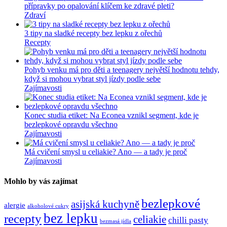
přípravky po opalování klíčem ke zdravé pleti?
Zdraví
3 tipy na sladké recepty bez lepku z ořechů
Recepty
Pohyb venku má pro děti a teenagery největší hodnotu tehdy,
když si mohou vybrat styl jízdy podle sebe
Zajímavosti
Konec studia etiket: Na Econea vznikl segment, kde je
bezlepkové opravdu všechno
Zajímavosti
Má cvičení smysl u celiakie? Ano — a tady je proč
Zajímavosti
Mohlo by vás zajímat
bezlepkové
asijská kuchyně
alergie
alkoholové cukry
bez lepku
recepty
celiakie
chilli pasty
bezmasá jídla