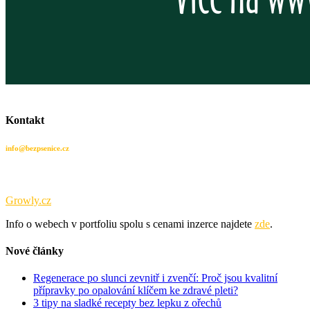
Kontakt
info@bezpsenice.cz
Tento web je součástí portfolia obsahových webů sdružených pod
Growly.cz
.
Info o webech v portfoliu spolu s cenami inzerce najdete
zde
.
Nové články
Regenerace po slunci zevnitř i zvenčí: Proč jsou kvalitní
přípravky po opalování klíčem ke zdravé pleti?
3 tipy na sladké recepty bez lepku z ořechů