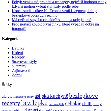
Pohyb venku má pro děti a teenagery největší hodnotu tehdy,
když si mohou vybrat styl jízdy podle sebe
Konec studia etiket: Na Econea vznikl segment, kde je
bezlepkové opravdu všechno
Má cvičení smysl u celiakie? Ano — a tady je proč
Proč nestačí koupit první činky, které vypadají dobře na
fotografii
Kategorie
Bylinky
Koření
Recepty
Stravovací styly
Vitamíny
Zajímavosti
Zdraví
Štítky
bezlepkové
asijská kuchyně
alergie
alkoholové cukry
bez lepku
recepty
celiakie
chilli pasty
bezmasá jídla
dezerty
doplňky stravy
cvičení
Fitness
choroba
děti
endokrinologie