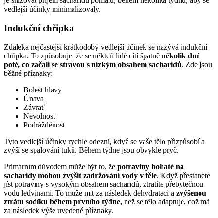
je snižovat příjem sacharidů pomalu, během několika týdnů, aby se
vedlejší účinky minimalizovaly.
Indukční chřipka
Zdaleka nejčastější krátkodobý vedlejší účinek se nazývá indukční
chřipka. To způsobuje, že se někteří lidé cítí špatně
několik dní
poté, co začali se stravou s nízkým obsahem sacharidů
. Zde jsou
běžné příznaky:
Bolest hlavy
Únava
Závrať
Nevolnost
Podrážděnost
Tyto vedlejší účinky rychle odezní, když se vaše tělo přizpůsobí a
zvýší se spalování tuků. Během týdne jsou obvykle pryč.
Primárním důvodem může být to, že
potraviny bohaté na
sacharidy
mohou zvýšit zadržování vody v těle
. Když přestanete
jíst potraviny s vysokým obsahem sacharidů, ztratíte přebytečnou
vodu ledvinami. To může mít za následek dehydrataci a
zvýšenou
ztrátu sodíku během prvního týdne,
než se tělo adaptuje, což má
za následek výše uvedené příznaky.