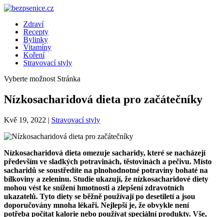
Zdraví
Recepty
Bylinky
Vitamíny
Koření
Stravovací styly
Vyberte možnost Stránka
Nízkosacharidová dieta pro začátečníky
Kvě 19, 2022
|
Stravovací styly
Nízkosacharidová dieta omezuje sacharidy, které se nacházejí
především ve sladkých potravinách, těstovinách a pečivu. Místo
sacharidů se soustředíte na plnohodnotné potraviny bohaté na
bílkoviny a zeleninu. Studie ukazují, že nízkosacharidové diety
mohou vést ke snížení hmotnosti a zlepšení zdravotních
ukazatelů. Tyto diety se běžně používají po desetiletí a jsou
doporučovány mnoha lékaři. Nejlepší je, že obvykle není
potřeba počítat kalorie nebo používat speciální produkty. Vše,