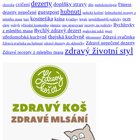
dezerty
doplňky stravy
cvičení
Fitness
choroba
děti
endokrinologie
hubnutí
guestpost
dezerty nepečené
indické koření
Jednoduché recepty z
kosmetika
krása
ocet
mletého masa
kari
kyseliny
lepek
nejoblíbenější polévky
Rychlovky
oleje
pohyb
přírodní kosmetika
pšenice
raw stravovaní
recepty na polévky
Rychlý zdravý dezert
z mletého masa
spalování tuků
sport
thajská kuchyně
středomořská kuchyně
Zdravá svačinka
těhotenství
Zdravé nepečené dezerty
Zdravá svačinka na hubnutí
zdravé dezerty do skleničky
zdravý životní styl
Zdravé recepty z mletého masa