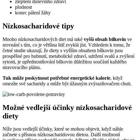
zlepšení duševního zdraví
plodnost
konec pálení žáhy
Nízkosacharidové tipy
Mnoho nízkosacharidových diet má také
vyšší obsah bílkovin
ve
srovnání s tím, co je většina lidí zvyklá jíst. Vzhledem k tomu, že
četné studie ukazují, že diety s vyšším obsahem bílkovin jsou
prospěšné pro hubnutí, metabolické zdraví, udržení svalů a zvýšení
sytosti, je upřednostňování bílkovin důležitou součástí každého
stravovacího plánu.
Tuk může poskytnout potřebné energetické kalorie
, když
omezíte své sacharidy a může být úžasným zvýrazňovačem chuti.
Možné vedlejší účinky nízkosacharidové
diety
Níže jsou vedlejší účinky, které se mohou objevit, když náhle
začnete s přísnou nízkosacharidovou dietou. Další možností