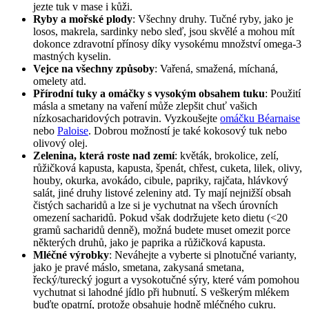
jezte tuk v mase i kůži.
Ryby a mořské plody
: Všechny druhy. Tučné ryby, jako je
losos, makrela, sardinky nebo sleď, jsou skvělé a mohou mít
dokonce zdravotní přínosy díky vysokému množství omega-3
mastných kyselin.
Vejce na všechny způsoby
: Vařená, smažená, míchaná,
omelety atd.
Přírodní tuky a omáčky s vysokým obsahem tuku
: Použití
másla a smetany na vaření může zlepšit chuť vašich
nízkosacharidových potravin. Vyzkoušejte
omáčku Béarnaise
nebo
Paloise
. Dobrou možností je také kokosový tuk nebo
olivový olej.
Zelenina, která roste nad zemí
: květák, brokolice, zelí,
růžičková kapusta, kapusta, špenát, chřest, cuketa, lilek, olivy,
houby, okurka, avokádo, cibule, papriky, rajčata, hlávkový
salát, jiné druhy listové zeleniny atd. Ty mají nejnižší obsah
čistých sacharidů a lze si je vychutnat na všech úrovních
omezení sacharidů. Pokud však dodržujete keto dietu (<20
gramů sacharidů denně), možná budete muset omezit porce
některých druhů, jako je paprika a růžičková kapusta.
Mléčné výrobky
: Neváhejte a vyberte si plnotučné varianty,
jako je pravé máslo, smetana, zakysaná smetana,
řecký/turecký jogurt a vysokotučné sýry, které vám pomohou
vychutnat si lahodné jídlo při hubnutí. S veškerým mlékem
buďte opatrní, protože obsahuje hodně mléčného cukru.