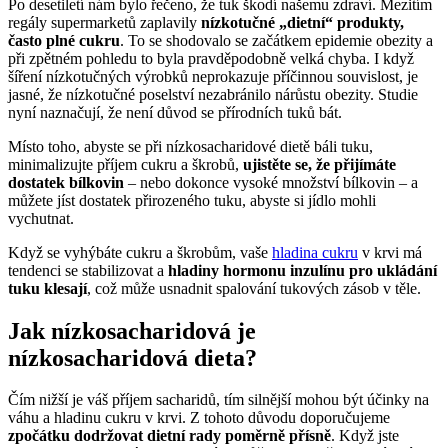
Po desetiletí nám bylo řečeno, že tuk škodí našemu zdraví. Mezitím
regály supermarketů zaplavily
nízkotučné „dietní“ produkty,
často plné cukru
. To se shodovalo se začátkem epidemie obezity a
při zpětném pohledu to byla pravděpodobně velká chyba. I když
šíření nízkotučných výrobků neprokazuje příčinnou souvislost, je
jasné, že nízkotučné poselství nezabránilo nárůstu obezity. Studie
nyní naznačují, že není důvod se přírodních tuků bát.
Místo toho, abyste se při nízkosacharidové dietě báli tuku,
minimalizujte příjem cukru a škrobů,
ujistěte se, že přijímáte
dostatek bílkovin
– nebo dokonce vysoké množství bílkovin – a
můžete jíst dostatek přirozeného tuku, abyste si jídlo mohli
vychutnat.
Když se vyhýbáte cukru a škrobům, vaše
hladina cukru
v krvi má
tendenci se stabilizovat a
hladiny hormonu inzulínu pro ukládání
tuku klesají
, což může usnadnit spalování tukových zásob v těle.
Jak nízkosacharidová je
nízkosacharidová dieta?
Čím nižší je váš příjem sacharidů, tím silnější mohou být účinky na
váhu a hladinu cukru v krvi. Z tohoto důvodu doporučujeme
zpočátku dodržovat dietní rady poměrně přísně
. Když jste