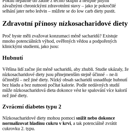
Pokud nepatříte do žádné z těchto skupin a netrpíte jinými
závažnými chronickými zdravotními stavy – jako je pokročilé
selhání jater nebo ledvin – můžete se do low carb diety pustit.
Zdravotní přínosy nízkosacharidové diety
Proč byste měli zvažovat konzumaci méně sacharidů? Existuje
mnoho potenciálních výhod, ověřených vědou a podpořených
klinickými studiemi, jako jsou:
Hubnutí
Většina lidí začne jíst méně sacharidů, aby zhubli. Studie ukázaly, že
nízkosacharidové diety jsou přinejmenším stejně účinné – ne-li
účinnější – než jiné diety. Nízký obsah sacharidů usnadňuje hubnutí
bez hladu a bez nutnosti počítat kalorie. Podle nedávných studií
může nízkosacharidová dieta dokonce vést ke spalování více kalorií
než jiné diety.
Zvrácení diabetes typu 2
Nízkosacharidové diety mohou pomoci
snížit nebo dokonce
normalizovat hladinu cukru v krvi
, a tak potenciálně zvrátit
cukrovku 2. typu.