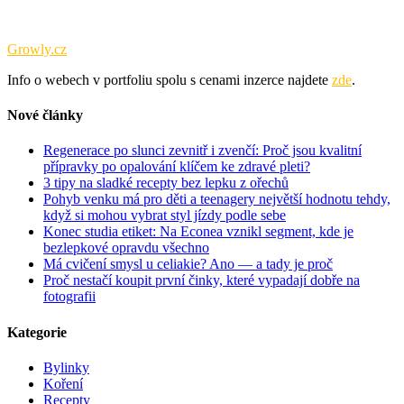
Tento web je součástí portfolia obsahových webů sdružených pod
Growly.cz
.
Info o webech v portfoliu spolu s cenami inzerce najdete
zde
.
Nové články
Regenerace po slunci zevnitř i zvenčí: Proč jsou kvalitní
přípravky po opalování klíčem ke zdravé pleti?
3 tipy na sladké recepty bez lepku z ořechů
Pohyb venku má pro děti a teenagery největší hodnotu tehdy,
když si mohou vybrat styl jízdy podle sebe
Konec studia etiket: Na Econea vznikl segment, kde je
bezlepkové opravdu všechno
Má cvičení smysl u celiakie? Ano — a tady je proč
Proč nestačí koupit první činky, které vypadají dobře na
fotografii
Kategorie
Bylinky
Koření
Recepty