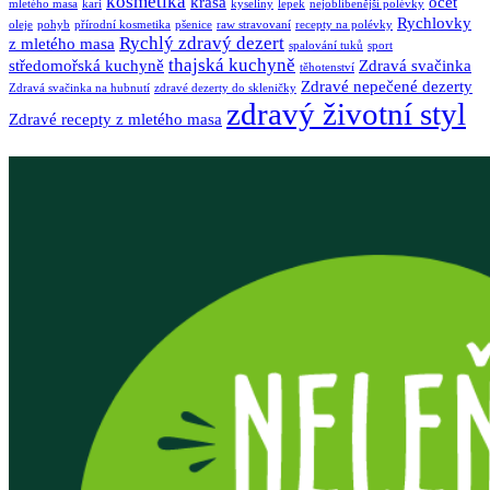
kosmetika
krása
ocet
mletého masa
kari
kyseliny
lepek
nejoblíbenější polévky
Rychlovky
oleje
pohyb
přírodní kosmetika
pšenice
raw stravovaní
recepty na polévky
Rychlý zdravý dezert
z mletého masa
spalování tuků
sport
thajská kuchyně
středomořská kuchyně
Zdravá svačinka
těhotenství
Zdravé nepečené dezerty
Zdravá svačinka na hubnutí
zdravé dezerty do skleničky
zdravý životní styl
Zdravé recepty z mletého masa