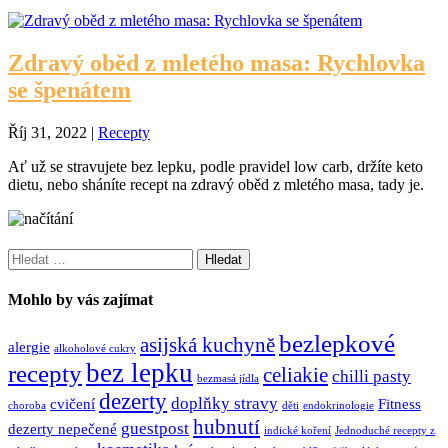
Zdravý oběd z mletého masa: Rychlovka
se špenátem
Říj 31, 2022
|
Recepty
Ať už se stravujete bez lepku, podle pravidel low carb, držíte keto
dietu, nebo sháníte recept na zdravý oběd z mletého masa, tady je.
Vyhledávání
Mohlo by vás zajímat
bezlepkové
asijská kuchyně
alergie
alkoholové cukry
bez lepku
recepty
celiakie
chilli pasty
bezmasá jídla
dezerty
doplňky stravy
cvičení
Fitness
choroba
děti
endokrinologie
hubnutí
guestpost
dezerty nepečené
indické koření
Jednoduché recepty z