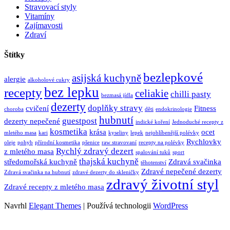
Stravovací styly
Vitamíny
Zajímavosti
Zdraví
Štítky
bezlepkové
asijská kuchyně
alergie
alkoholové cukry
bez lepku
recepty
celiakie
chilli pasty
bezmasá jídla
dezerty
doplňky stravy
cvičení
Fitness
choroba
děti
endokrinologie
hubnutí
guestpost
dezerty nepečené
indické koření
Jednoduché recepty z
kosmetika
krása
ocet
mletého masa
kari
kyseliny
lepek
nejoblíbenější polévky
Rychlovky
oleje
pohyb
přírodní kosmetika
pšenice
raw stravovaní
recepty na polévky
Rychlý zdravý dezert
z mletého masa
spalování tuků
sport
thajská kuchyně
středomořská kuchyně
Zdravá svačinka
těhotenství
Zdravé nepečené dezerty
Zdravá svačinka na hubnutí
zdravé dezerty do skleničky
zdravý životní styl
Zdravé recepty z mletého masa
Navrhl
Elegant Themes
| Používá technologii
WordPress