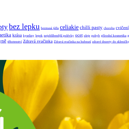
bez lepku
pty
celiakie
chilli pasty
cvičení
bezmasá jídla
choroba
etika
krása
ocet
kyseliny
lepek
nejoblíbenější polévky
oleje
pohyb
přírodní kosmetika
p
yně
Zdravá svačinka
těhotenství
Zdravá svačinka na hubnutí
zdravé dezerty do skleničk