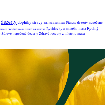
dezerty
doplňky stravy
Fitness dezerty nepečené
děti
endokrinologie
Rychlý
Rychlovky z mletého masa
šenice
raw stravovaní
recepty na polévky
Zdravé nepečené dezerty
Zdravé recepty z mletého masa
y