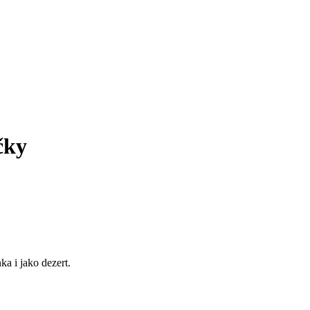
čky
a i jako dezert.