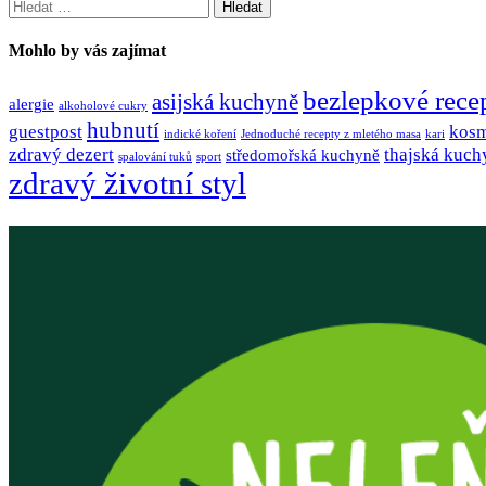
Vyhledávání
Mohlo by vás zajímat
bezlepkové rece
asijská kuchyně
alergie
alkoholové cukry
hubnutí
guestpost
kosm
indické koření
Jednoduché recepty z mletého masa
kari
zdravý dezert
thajská kuch
středomořská kuchyně
spalování tuků
sport
zdravý životní styl