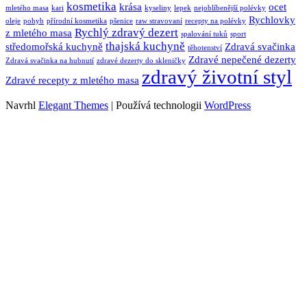
kosmetika
krása
ocet
mletého masa
kari
kyseliny
lepek
nejoblíbenější polévky
Rychlovky
oleje
pohyb
přírodní kosmetika
pšenice
raw stravovaní
recepty na polévky
Rychlý zdravý dezert
z mletého masa
spalování tuků
sport
thajská kuchyně
středomořská kuchyně
Zdravá svačinka
těhotenství
Zdravé nepečené dezerty
Zdravá svačinka na hubnutí
zdravé dezerty do skleničky
zdravý životní styl
Zdravé recepty z mletého masa
Navrhl
Elegant Themes
| Používá technologii
WordPress