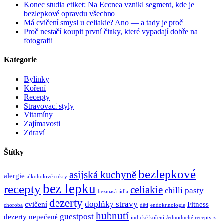
Konec studia etiket: Na Econea vznikl segment, kde je
bezlepkové opravdu všechno
Má cvičení smysl u celiakie? Ano — a tady je proč
Proč nestačí koupit první činky, které vypadají dobře na
fotografii
Kategorie
Bylinky
Koření
Recepty
Stravovací styly
Vitamíny
Zajímavosti
Zdraví
Štítky
bezlepkové
asijská kuchyně
alergie
alkoholové cukry
bez lepku
recepty
celiakie
chilli pasty
bezmasá jídla
dezerty
doplňky stravy
cvičení
Fitness
choroba
děti
endokrinologie
hubnutí
guestpost
dezerty nepečené
indické koření
Jednoduché recepty z