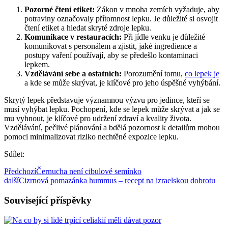
Pozorné čtení etiket:
Zákon v mnoha zemích vyžaduje, aby
potraviny označovaly přítomnost lepku. Je důležité si osvojit
čtení etiket a hledat skryté zdroje lepku.
Komunikace v restauracích:
Při jídle venku je důležité
komunikovat s personálem a zjistit, jaké ingredience a
postupy vaření používají, aby se předešlo kontaminaci
lepkem.
Vzdělávání sebe a ostatních:
Porozumění tomu,
co lepek je
a kde se může skrývat, je klíčové pro jeho úspěšné vyhýbání.
Skrytý lepek představuje významnou výzvu pro jedince, kteří se
musí vyhýbat lepku. Pochopení, kde se lepek může skrývat a jak se
mu vyhnout, je klíčové pro udržení zdraví a kvality života.
Vzdělávání, pečlivé plánování a bdělá pozornost k detailům mohou
pomoci minimalizovat riziko nechtěné expozice lepku.
Sdílet:
Předchozí
Černucha není cibulové semínko
další
Cizrnová pomazánka hummus – recept na izraelskou dobrotu
Související příspěvky