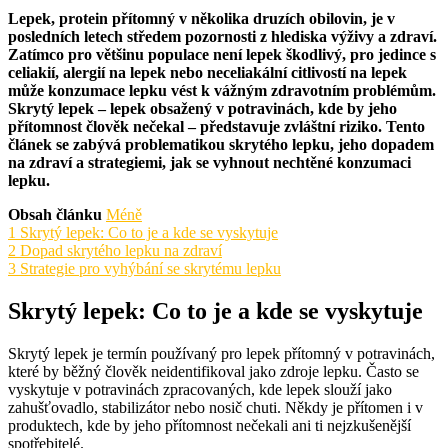
Lepek, protein přítomný v několika druzích obilovin, je v
posledních letech středem pozornosti z hlediska výživy a zdraví.
Zatímco pro většinu populace není lepek škodlivý, pro jedince s
celiakií, alergií na lepek nebo neceliakální citlivostí na lepek
může konzumace lepku vést k vážným zdravotním problémům.
Skrytý lepek – lepek obsažený v potravinách, kde by jeho
přítomnost člověk nečekal – představuje zvláštní riziko. Tento
článek se zabývá problematikou skrytého lepku, jeho dopadem
na zdraví a strategiemi, jak se vyhnout nechtěné konzumaci
lepku.
Obsah článku
Méně
1
Skrytý lepek: Co to je a kde se vyskytuje
2
Dopad skrytého lepku na zdraví
3
Strategie pro vyhýbání se skrytému lepku
Skrytý lepek: Co to je a kde se vyskytuje
Skrytý lepek je termín používaný pro lepek přítomný v potravinách,
které by běžný člověk neidentifikoval jako zdroje lepku. Často se
vyskytuje v potravinách zpracovaných, kde lepek slouží jako
zahušťovadlo, stabilizátor nebo nosič chuti. Někdy je přítomen i v
produktech, kde by jeho přítomnost nečekali ani ti nejzkušenější
spotřebitelé.