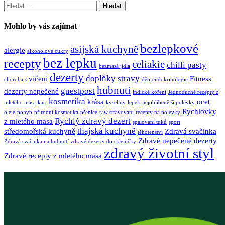
Vyhledávání
Mohlo by vás zajímat
bezlepkové
asijská kuchyně
alergie
alkoholové cukry
bez lepku
recepty
celiakie
chilli pasty
bezmasá jídla
dezerty
doplňky stravy
cvičení
Fitness
choroba
děti
endokrinologie
hubnutí
guestpost
dezerty nepečené
indické koření
Jednoduché recepty z
kosmetika
krása
ocet
mletého masa
kari
kyseliny
lepek
nejoblíbenější polévky
Rychlovky
oleje
pohyb
přírodní kosmetika
pšenice
raw stravovaní
recepty na polévky
Rychlý zdravý dezert
z mletého masa
spalování tuků
sport
thajská kuchyně
středomořská kuchyně
Zdravá svačinka
těhotenství
Zdravé nepečené dezerty
Zdravá svačinka na hubnutí
zdravé dezerty do skleničky
zdravý životní styl
Zdravé recepty z mletého masa