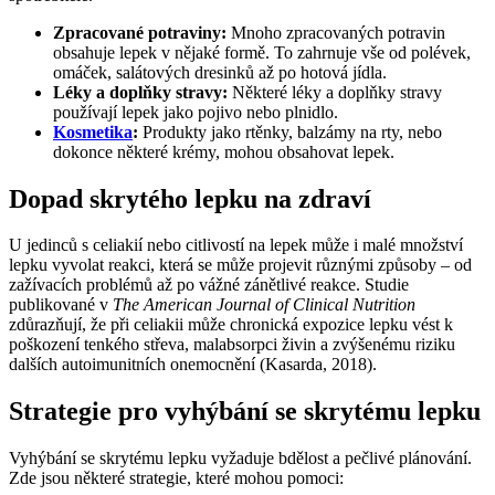
Zpracované potraviny:
Mnoho zpracovaných potravin
obsahuje lepek v nějaké formě. To zahrnuje vše od polévek,
omáček, salátových dresinků až po hotová jídla.
Léky a doplňky stravy:
Některé léky a doplňky stravy
používají lepek jako pojivo nebo plnidlo.
Kosmetika
:
Produkty jako rtěnky, balzámy na rty, nebo
dokonce některé krémy, mohou obsahovat lepek.
Dopad skrytého lepku na zdraví
U jedinců s celiakií nebo citlivostí na lepek může i malé množství
lepku vyvolat reakci, která se může projevit různými způsoby – od
zažívacích problémů až po vážné zánětlivé reakce. Studie
publikované v
The American Journal of Clinical Nutrition
zdůrazňují, že při celiakii může chronická expozice lepku vést k
poškození tenkého střeva, malabsorpci živin a zvýšenému riziku
dalších autoimunitních onemocnění (Kasarda, 2018).
Strategie pro vyhýbání se skrytému lepku
Vyhýbání se skrytému lepku vyžaduje bdělost a pečlivé plánování.
Zde jsou některé strategie, které mohou pomoci: