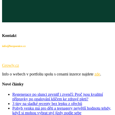
Kontakt
info@bezpsenice.cz
Tento web je součástí portfolia obsahových webů sdružených pod
Growly.cz
.
Info o webech v portfoliu spolu s cenami inzerce najdete
zde
.
Nové články
Regenerace po slunci zevnitř i zvenčí: Proč jsou kvalitní
přípravky po opalování klíčem ke zdravé pleti?
3 tipy na sladké recepty bez lepku z ořechů
Pohyb venku má pro děti a teenagery největší hodnotu tehdy,
když si mohou vybrat styl jízdy podle sebe